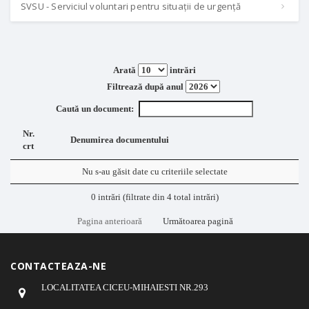
SVSU - Serviciul voluntari pentru situații de urgență
Arată
intrări
Filtrează după anul
Caută un document:
Nr.
Denumirea documentului
crt
Nu s-au găsit date cu criteriile selectate
0 intrări (filtrate din 4 total intrări)
Pagina anterioară
Următoarea pagină
CONTACTEAZA-NE
LOCALITATEA CICEU-MIHAIESTI NR.293