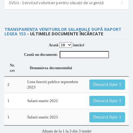
SVSU - Serviciul voluntari pentru situații de urgență
TRANSPARENȚA VENITURILOR SALARIALE DUPĂ RAPORT
LEGEA 153
- ULTIMELE DOCUMENTE ÎNCĂRCATE
Arată
intrări
Caută un document:
Nr.
Denumirea documentului
crt
Lista functii publice septembrie
2
Descarcă fișier 1
2023
1
Salarii martie 2022
Descarcă fișier 1
1
Salarii martie 2023
Descarcă fișier 1
Afișate de la 1 la 3 din 3 intrări