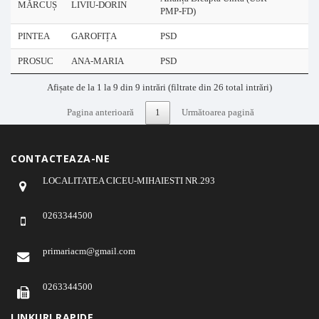
MĂRCUȘ
LIVIU-DORIN
PMP-FD)
PINTEA
GAROFIȚA
PSD
PROSUC
ANA-MARIA
PSD
Afișate de la 1 la 9 din 9 intrări (filtrate din 26 total intrări)
Pagina anterioară
1
Următoarea pagină
CONTACTEAZA-NE
LOCALITATEA CICEU-MIHAIESTI NR.293
0263344500
primariacm@gmail.com
0263344500
LINKURI RAPIDE