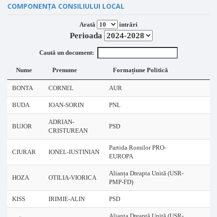
COMPONENȚA CONSILIULUI LOCAL
Arată
intrări
Perioada
Caută un document:
Nume
Prenume
Formațiune Politică
BONTA
CORNEL
AUR
BUDA
IOAN-SORIN
PNL
ADRIAN-
BUJOR
PSD
CRISTUREAN
Partida Romilor PRO-
CIURAR
IONEL-IUSTINIAN
EUROPA
Alianța Dreapta Unită (USR-
HOZA
OTILIA-VIORICA
PMP-FD)
KISS
IRIMIE-ALIN
PSD
Alianța Dreaptă Unită (USR-