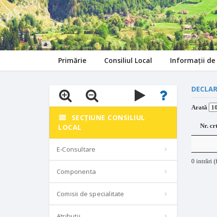
Primărie
Consiliul Local
Informații de 
DECLAR
Arată
SECȚIUNE CONSILIUL
Nr. cr
LOCAL
E-Consultare
0 intrări (
Componenta
Comisii de specialitate
Atribuții