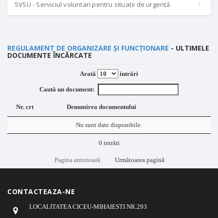
SVSU - Serviciul voluntari pentru situații de urgență
REGULAMENT DE ORGANIZARE ȘI FUNCȚIONARE
- ULTIMELE
DOCUMENTE ÎNCĂRCATE
Arată
intrări
Caută un document:
Nr. crt
Denumirea documentului
Nu sunt date disponibile.
0 intrări
Pagina anterioară
Următoarea pagină
CONTACTEAZA-NE
LOCALITATEA CICEU-MIHAIESTI NR.293