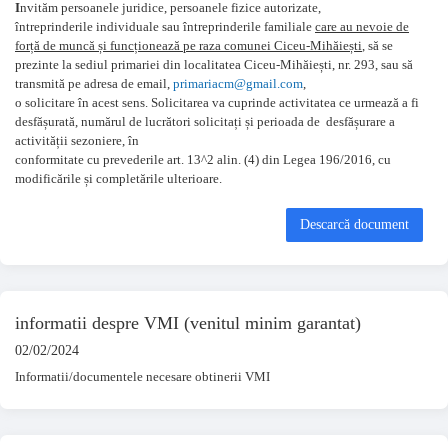
I
nvităm persoanele juridice, persoanele fizice autorizate,
întreprinderile individuale sau întreprinderile familiale
care au nevoie de
forță de muncă și funcționează pe raza comunei Ciceu-Mihăiești
, să se
prezinte la sediul primariei din localitatea Ciceu-Mihăiești, nr. 293, sau să
transmită pe adresa de email,
primariacm@gmail.com
,
o solicitare în acest sens. Solicitarea va cuprinde activitatea ce urmează a fi
desfășurată, numărul de lucrători solicitați și perioada de desfășurare a
activității sezoniere, în
conformitate cu prevederile art. 13^2 alin. (4) din Legea 196/2016, cu
modificările și completările ulterioare.
Descarcă document
informatii despre VMI (venitul minim garantat)
02/02/2024
Informatii/documentele necesare obtinerii VMI