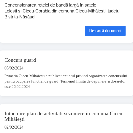
Concensionarea rețelei de bandă largă în satele
Lelești și Ciceu-Corabia din comuna Ciceu-Mihăiești, județul
Bistrița-Năsăud
Descarcă document
Concurs guard
05/02/2024
Primaria Ciceu-Mihaiesti a publicat anuntul privind organizarea concursului
pentru ocuparea functiei de guard. Termenul limita de depunere a dosarelor
este 26.02.2024
Intocmire plan de activitati sezoniere in comuna Ciceu-
Mihăiești
02/02/2024