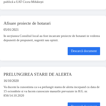
publică a UAT Ciceu-Mihăiești
Afisare proiecte de hotarari
05/01/2021
In secțiunea Consiliul local au fost incarcate proiecte de hotarari in vederea
depunerii de propuneri, sugestii sau opinii.
Descarcă document
PRELUNGIREA STARII DE ALERTA
16/10/2020
Va ducem la cunostinta ca s-a prelungit starea de alerta incepand cu data de
15 octombrie si va facem cunoscute masurile prevazute in H.G. nr.
856/14.10.2020