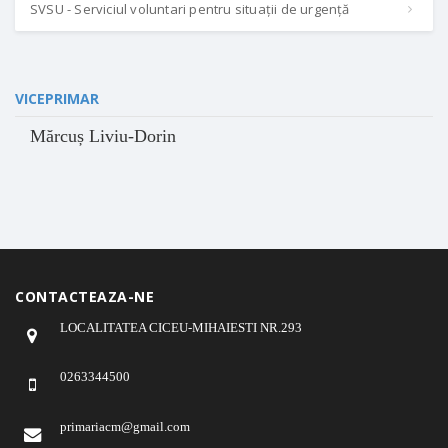
SVSU - Serviciul voluntari pentru situații de urgență
VICEPRIMAR
Mărcuș Liviu-Dorin
CONTACTEAZA-NE
LOCALITATEA CICEU-MIHAIESTI NR.293
0263344500
primariacm@gmail.com