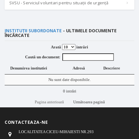
SVSU - Serviciul voluntari pentru situații de urgență
INSTITUȚII SUBORDONATE
- ULTIMELE DOCUMENTE
ÎNCĂRCATE
Arată
intrări
Caută un document:
Denumirea institutiei
Adresă
Descriere
Nu sunt date disponibile.
0 intrări
Pagina anterioară
Următoarea pagină
CONTACTEAZA-NE
LOCALITATEA CICEU-MIHAIESTI NR.293